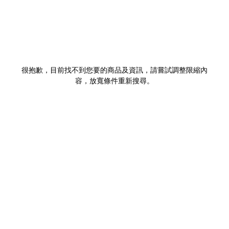
很抱歉，目前找不到您要的商品及資訊，請嘗試調整限縮內
容，放寬條件重新搜尋。