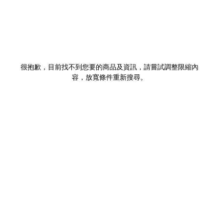
很抱歉，目前找不到您要的商品及資訊，請嘗試調整限縮內
容，放寬條件重新搜尋。