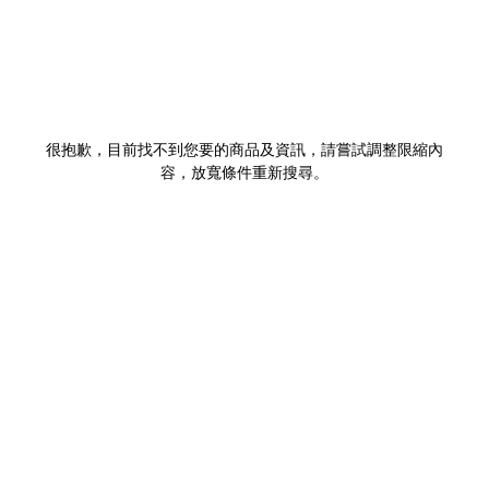
很抱歉，目前找不到您要的商品及資訊，請嘗試調整限縮內
容，放寬條件重新搜尋。