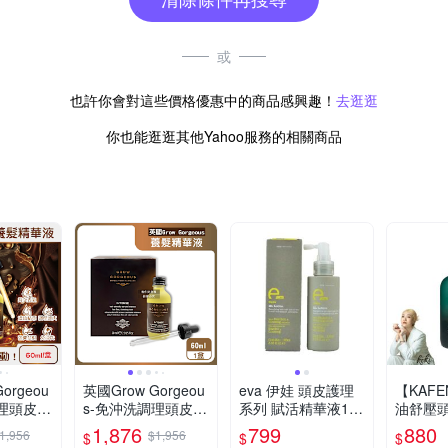
或
也許你會對這些價格優惠中的商品感興趣！
去逛逛
你也能逛逛其他Yahoo服務的相關商品
orgeou
英國Grow Gorgeou
eva 伊娃 頭皮護理
【KAF
調理頭皮強
s-免沖洗調理頭皮強
系列 賦活精華液100
油舒壓
精華液6
健髮根養髮精華液6
ML 易落髮頭皮、強
20ml
1,876
799
880
1,956
$1,956
$
$
$
強版(附玻
0ml/盒-加強版(附玻
韌頭髮適用
設計