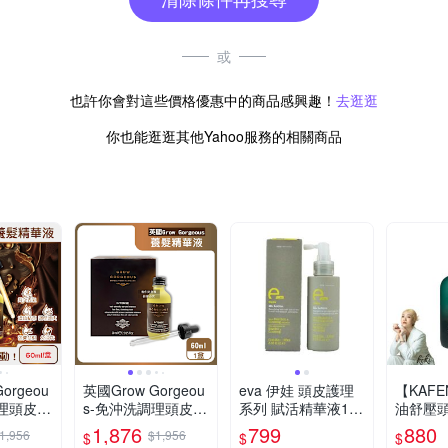
或
也許你會對這些價格優惠中的商品感興趣！
去逛逛
你也能逛逛其他Yahoo服務的相關商品
orgeou
英國Grow Gorgeou
eva 伊娃 頭皮護理
【KAF
調理頭皮強
s-免沖洗調理頭皮強
系列 賦活精華液100
油舒壓
精華液6
健髮根養髮精華液6
ML 易落髮頭皮、強
20ml
1,876
799
880
1,956
$1,956
$
$
$
強版(附玻
0ml/盒-加強版(附玻
韌頭髮適用
設計