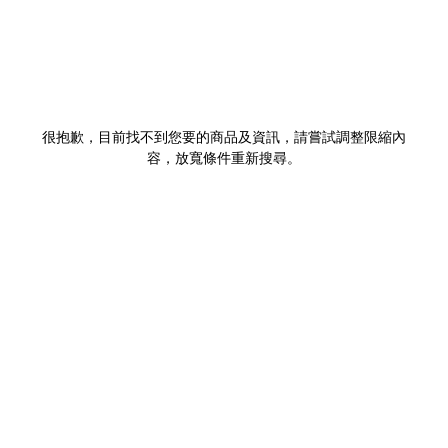
很抱歉，目前找不到您要的商品及資訊，請嘗試調整限縮內
容，放寬條件重新搜尋。