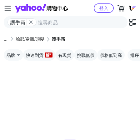
Yahoo購物中心
登入
護手霜
臉部/身體/頭髮
護手霜
品牌
快速到貨
有現貨
挑戰低價
價格低到高
排序