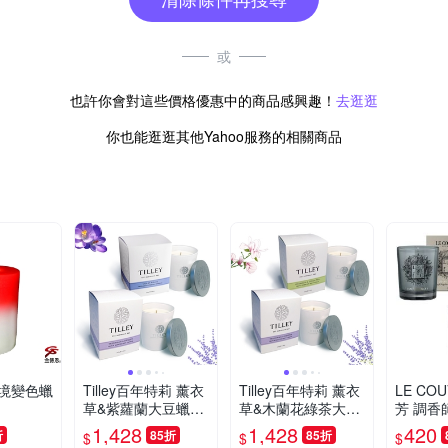
或
也許你會對這些價格優惠中的商品感興趣！
去逛逛
你也能逛逛其他Yahoo服務的相關商品
境變色蠟
Tilley百年特莉 薰衣
Tilley百年特莉 薰衣
LE CO
草&紫蘿蘭大豆蠟燭
草&木蘭花綠茶大豆
芳 調香
240g二入組
蠟燭 240g二入組
氛蠟燭(
1,428
1,428
420
折
85折
85折
$
$
$
豆蔻) /