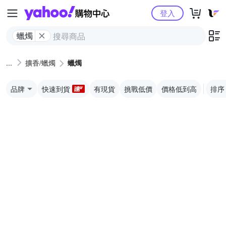
Yahoo購物中心
登入
蠟燭
擴香/蠟燭
蠟燭
品牌
快速到貨
有現貨
挑戰低價
價格低到高
排序