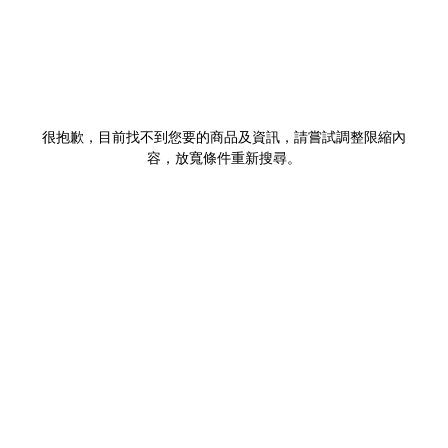
很抱歉，目前找不到您要的商品及資訊，請嘗試調整限縮內
容，放寬條件重新搜尋。