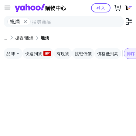
Yahoo購物中心
登入
蠟燭
擴香/蠟燭
蠟燭
品牌
快速到貨
有現貨
挑戰低價
價格低到高
排序