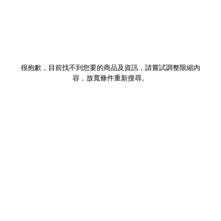
很抱歉，目前找不到您要的商品及資訊，請嘗試調整限縮內
容，放寬條件重新搜尋。