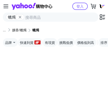
Yahoo購物中心
登入
蠟燭
擴香/蠟燭
蠟燭
品牌
快速到貨
有現貨
挑戰低價
價格低到高
排序