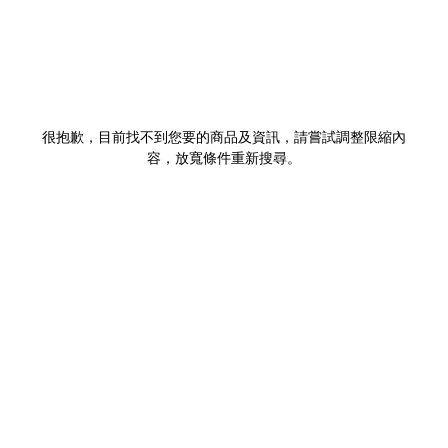
很抱歉，目前找不到您要的商品及資訊，請嘗試調整限縮內
容，放寬條件重新搜尋。