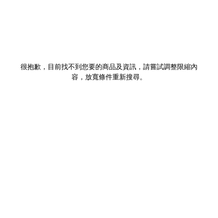
很抱歉，目前找不到您要的商品及資訊，請嘗試調整限縮內
容，放寬條件重新搜尋。