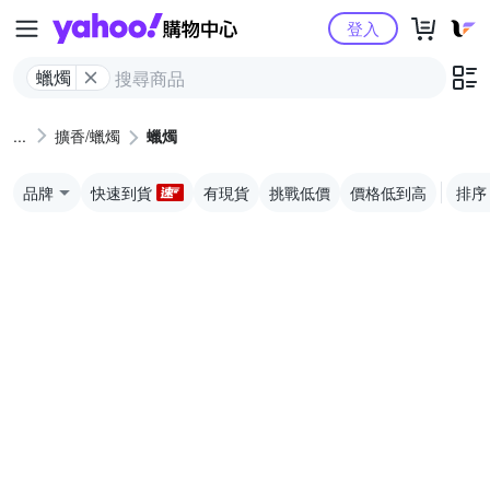
Yahoo購物中心
登入
蠟燭
擴香/蠟燭
蠟燭
品牌
快速到貨
有現貨
挑戰低價
價格低到高
排序