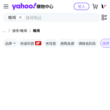
Yahoo購物中心
登入
蠟燭
擴香/蠟燭
蠟燭
品牌
快速到貨
有現貨
挑戰低價
價格低到高
排序