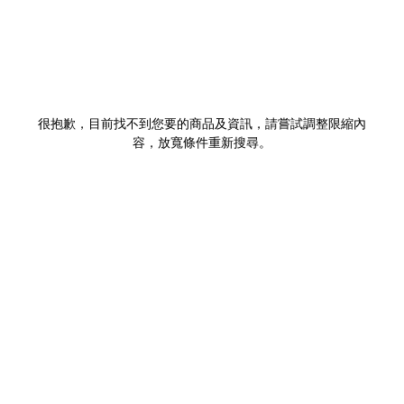
很抱歉，目前找不到您要的商品及資訊，請嘗試調整限縮內
容，放寬條件重新搜尋。