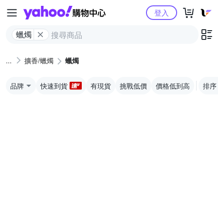
Yahoo購物中心
登入
蠟燭
擴香/蠟燭
蠟燭
品牌
快速到貨
有現貨
挑戰低價
價格低到高
排序