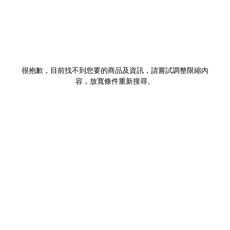
很抱歉，目前找不到您要的商品及資訊，請嘗試調整限縮內
容，放寬條件重新搜尋。