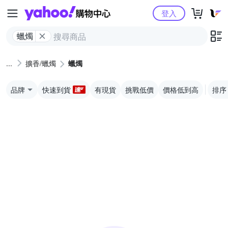
Yahoo購物中心
登入
蠟燭
擴香/蠟燭
蠟燭
品牌
快速到貨
有現貨
挑戰低價
價格低到高
排序