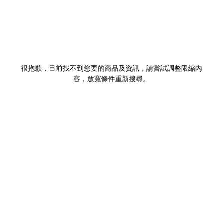
很抱歉，目前找不到您要的商品及資訊，請嘗試調整限縮內
容，放寬條件重新搜尋。