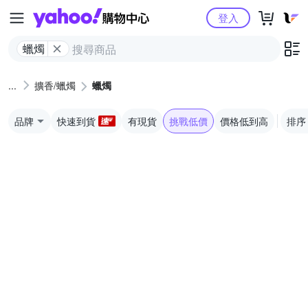
Yahoo購物中心
登入
蠟燭
擴香/蠟燭
蠟燭
品牌
快速到貨
有現貨
挑戰低價
價格低到高
排序