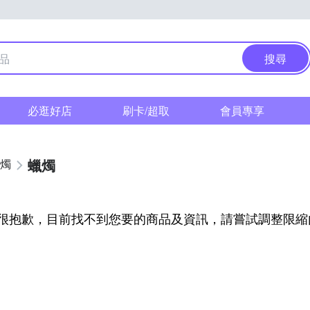
搜尋
必逛好店
刷卡/超取
會員專享
蠟燭
蠟燭
很抱歉，目前找不到您要的商品及資訊，請嘗試調整限縮