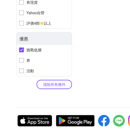
有現貨
Yahoo自營
評價4顆
以上
優惠
挑戰低價
券
活動
清除所有條件