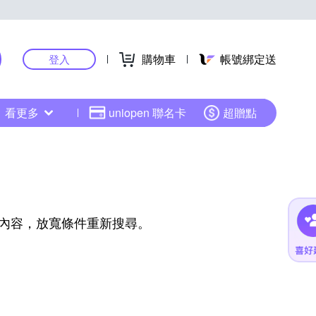
購物車
帳號綁定送
登入
看更多
uniopen 聯名卡
超贈點
內容，放寬條件重新搜尋。