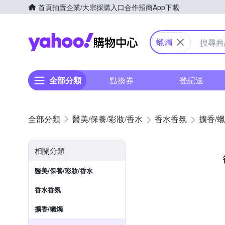
首頁
拍賣
企業/大宗採購入口
合作招商
App下載
Yahoo購物中心
蠟燭
全部分類
點換券
登記送
醫美/保養/彩妝/香水
香水香氛
擴香/
相關分類
醫美/保養/彩妝/香水
香水香氛
擴香/蠟燭