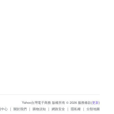
Yahoo台灣電子商務 版權所有 © 2026 服務條款(
更新
)
服中心
|
關於我們
|
購物須知
|
網路安全
|
隱私權
|
分類地圖