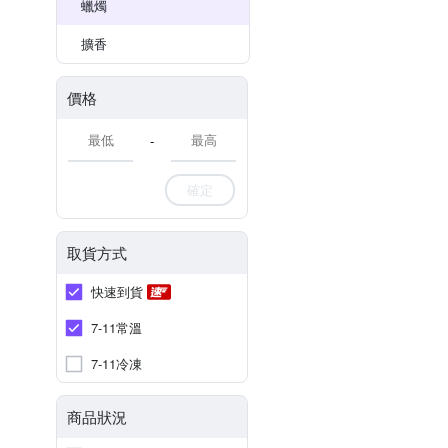
蠟燭
擴香
價格
-
確定
取貨方式
快速到貨
7-11常溫
7-11冷凍
商品狀況