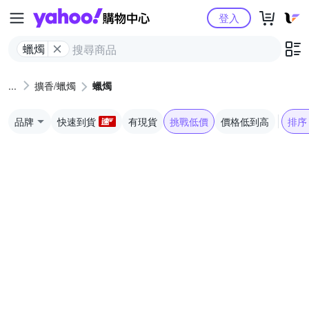
Yahoo購物中心
登入
蠟燭
擴香/蠟燭
蠟燭
品牌
快速到貨
有現貨
挑戰低價
價格低到高
排序