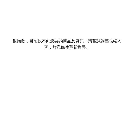
很抱歉，目前找不到您要的商品及資訊，請嘗試調整限縮內
容，放寬條件重新搜尋。