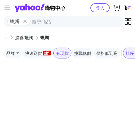
Yahoo購物中心
登入
蠟燭
擴香/蠟燭
蠟燭
品牌
快速到貨
有現貨
挑戰低價
價格低到高
排序