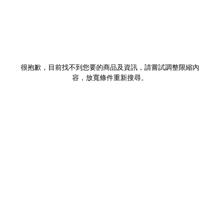
很抱歉，目前找不到您要的商品及資訊，請嘗試調整限縮內
容，放寬條件重新搜尋。