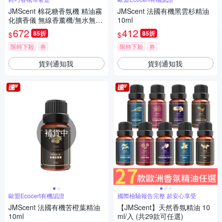
JMScent 棉花糖香氛機 精油霧
JMScent 法國有機黑雲杉精油
化擴香儀 無線香薰機/無水無熱
10ml
【時尚輕巧款】
672
412
85折
85折
$
$
限時下殺
券
限時下殺
券
貨到通知我
貨到通知我
補貨中
歐盟Ecocert有機認證
國際檢驗報告完整 超安心享受
JMScent 法國有機苦橙葉精油
【JMScent】天然香氛精油 10
10ml
ml/入 (共29款可任選)