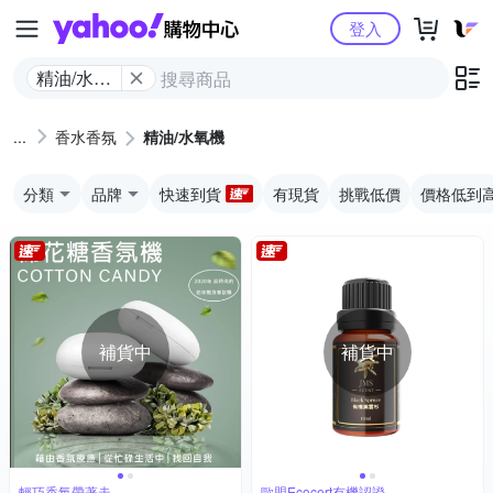
Yahoo購物中心
登入
精油/水氧
機
香水香氛
精油/水氧機
分類
品牌
快速到貨
有現貨
挑戰低價
價格低到
補貨中
補貨中
輕巧香氛帶著走
歐盟Ecocert有機認證