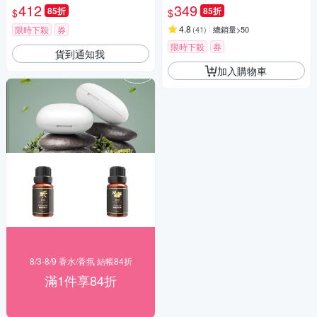
412
349
85折
85折
$
$
4.8
限時下殺
券
(
41
)
總銷量>50
限時下殺
券
貨到通知我
加入購物車
8/3-8/9 香水/香氛 結帳84折
滿1件享84折