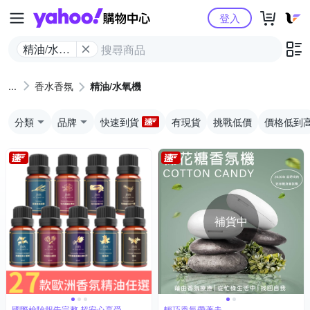
Yahoo購物中心
登入
精油/水氧
機
香水香氛
精油/水氧機
分類
品牌
快速到貨
有現貨
挑戰低價
價格低到
補貨中
國際檢驗報告完整 超安心享受
輕巧香氛帶著走