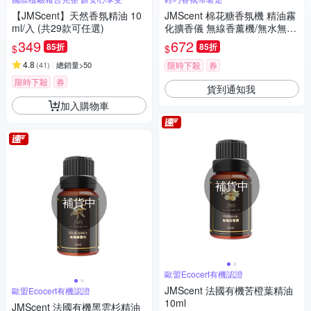
【JMScent】天然香氛精油 10
JMScent 棉花糖香氛機 精油霧
ml/入 (共29款可任選)
化擴香儀 無線香薰機/無水無熱
【時尚輕巧款】
349
672
85折
85折
$
$
4.8
(
41
)
總銷量>50
限時下殺
券
限時下殺
券
貨到通知我
加入購物車
補貨中
補貨中
歐盟Ecocert有機認證
JMScent 法國有機苦橙葉精油
歐盟Ecocert有機認證
10ml
JMScent 法國有機黑雲杉精油