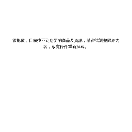
很抱歉，目前找不到您要的商品及資訊，請嘗試調整限縮內
容，放寬條件重新搜尋。