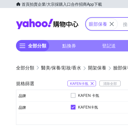
首頁
拍賣
企業/大宗採購入口
合作招商
App下載
Yahoo購物中心
眼部保養
全部分類
點換券
登記送
醫美/保養/彩妝/香水
開架保養
臉部保
規格篩選
KAFEN卡氛
清除全部
KAFEN 卡氛
品牌
KAFEN卡氛
品牌
品牌名稱
開架
眼膜/眼霜/眼膠
如瓶身所示
大人
各種肌膚
臉部眼部
品牌定位
品類
製造日期/有效日期
適用對象
適用膚質
適用部位
品牌名稱