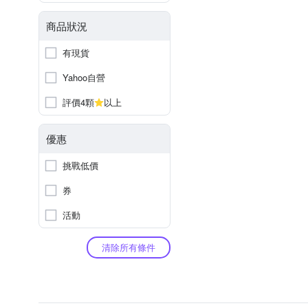
商品狀況
有現貨
Yahoo自營
評價4顆
以上
優惠
挑戰低價
券
活動
清除所有條件