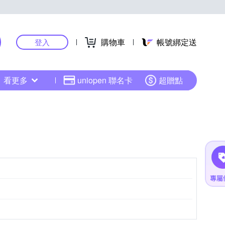
購物車
帳號綁定送
登入
看更多
uniopen 聯名卡
超贈點