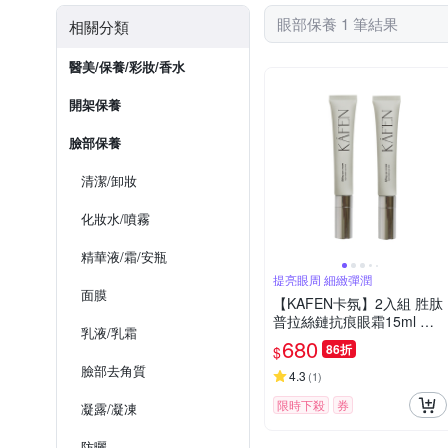
眼部保養 1 筆結果
相關分類
醫美/保養/彩妝/香水
開架保養
臉部保養
清潔/卸妝
化妝水/噴霧
精華液/霜/安瓶
提亮眼周 細緻彈潤
面膜
【KAFEN卡氛】2入組 胜肽
普拉絲鏈抗痕眼霜15ml 抗
乳液/乳霜
痕撫紋
680
86折
$
臉部去角質
4.3
(
1
)
限時下殺
券
凝露/凝凍
防曬