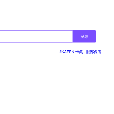
搜尋
#KAFEN 卡氛 - 眼部保養