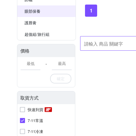
1
眼部保養
護唇膏
超值組/旅行組
價格
-
確定
取貨方式
快速到貨
7-11常溫
7-11冷凍