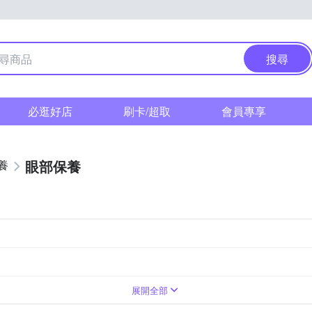
搜尋
必逛好店
刷卡/超取
會員專享
眼部保養
養
展開全部