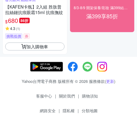
【KAFEN卡氛】2入組 胜肽普
8/3-8/9 開架保養/彩妝 滿399結帳85折
拉絲鏈抗痕眼霜15ml 抗痕撫紋
滿399享85折
680
86折
$
4.3
(
1
)
挑戰低價
券
加入購物車
Yahoo台灣電子商務 版權所有 © 2026 服務條款(
更新
)
客服中心
|
關於我們
|
購物須知
網路安全
|
隱私權
|
分類地圖