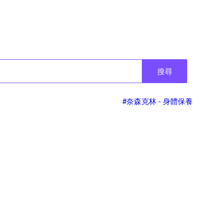
搜尋
#奈森克林 - 身體保養