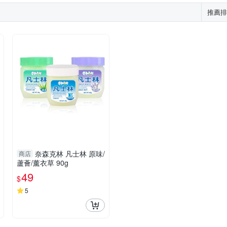
推薦排
奈森克林 凡士林 原味/
商店
蘆薈/薰衣草 90g
49
$
5