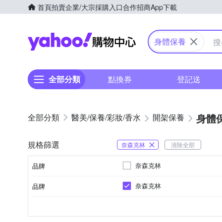
首頁
拍賣
企業/大宗採購入口
合作招商
App下載
Yahoo購物中心
身體保養
全部分類
點換券
登記送
身體
醫美/保養/彩妝/香水
開架保養
規格篩選
奈森克林
清除全部
奈森克林
品牌
奈森克林
品牌
品牌名稱
開架
護手霜
大人
各種肌膚
身體保養
-
品牌定位
品類
製造日期/有效日期
適用對象
適用膚質
適用部位
品牌名稱