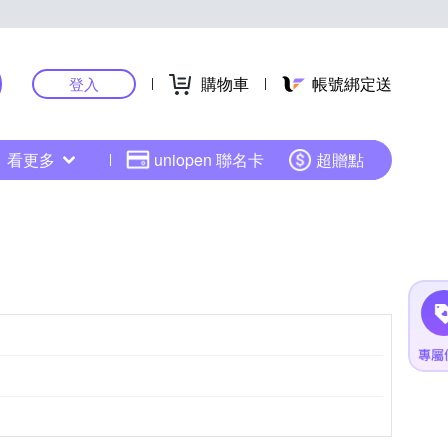
購物車
帳號綁定送
登入
看更多
uniopen 聯名卡
超贈點