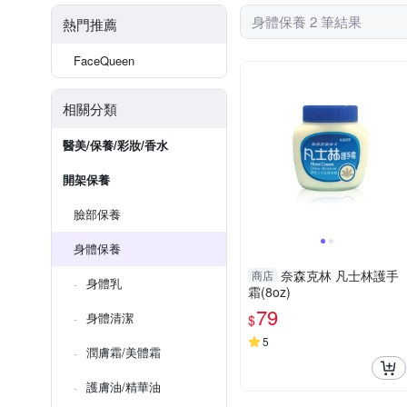
身體保養 2 筆結果
熱門推薦
FaceQueen
相關分類
醫美/保養/彩妝/香水
開架保養
臉部保養
身體保養
奈森克林 凡士林護手
商店
身體乳
霜(8oz)
79
身體清潔
$
5
潤膚霜/美體霜
護膚油/精華油