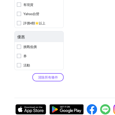
有現貨
Yahoo自營
評價4顆
以上
優惠
挑戰低價
券
活動
清除所有條件