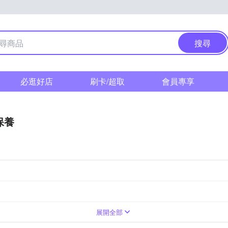
搜尋
必逛好店
刷卡/超取
會員專享
保養
展開全部