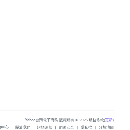
Yahoo台灣電子商務 版權所有 © 2026 服務條款(
更新
)
服中心
|
關於我們
|
購物須知
|
網路安全
|
隱私權
|
分類地圖