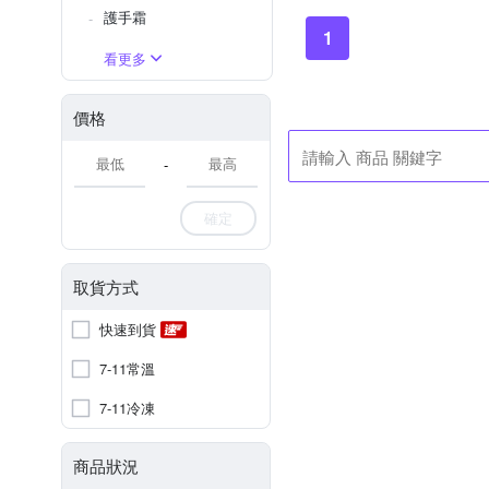
護手霜
1
看更多
價格
-
確定
取貨方式
快速到貨
7-11常溫
7-11冷凍
商品狀況