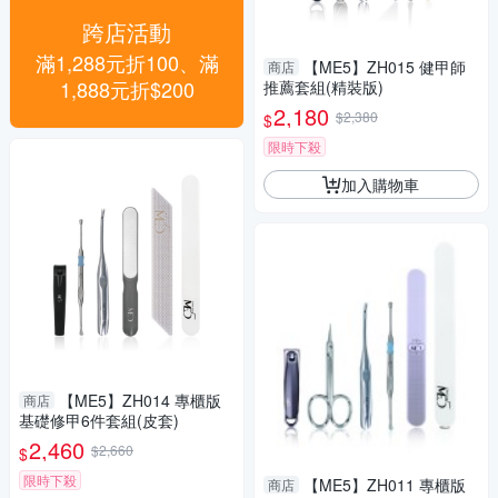
跨店活動
滿1,288元折100、滿
【ME5】ZH015 健甲師
商店
1,888元折$200
推薦套組(精裝版)
2,180
$2,380
$
限時下殺
加入購物車
【ME5】ZH014 專櫃版
商店
基礎修甲6件套組(皮套)
2,460
$2,660
$
限時下殺
【ME5】ZH011 專櫃版
商店