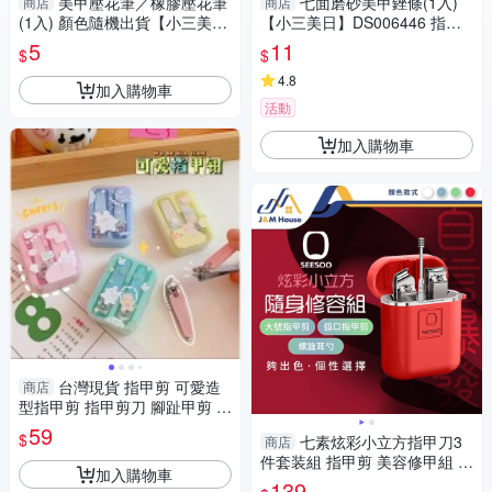
美甲壓花筆／橡膠壓花筆
七面磨砂美甲銼條(1入)
商店
商店
(1入) 顏色隨機出貨【小三美
【小三美日】DS006446 指甲
日】 DS018434
搓刀／修甲
5
11
$
$
4.8
加入購物車
活動
加入購物車
台灣現貨 指甲剪 可愛造
商店
型指甲剪 指甲剪刀 腳趾甲剪 美
甲工具 指甲剪兩件套
59
$
七素炫彩小立方指甲刀3
商店
件套装組 指甲剪 美容修甲組 隨
加入購物車
身指甲刀 斜口指甲刀 掏耳棒 挖
139