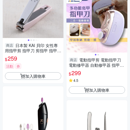
日本製 KAI 貝印 女性專
商店
用指甲剪 指甲刀 剪指甲 指甲剪
美甲 修甲 護甲 鋒利 專為女性
259
$
電動指甲剪 電動指甲刀
商店
設計 指甲剪
電動修甲器 自動修甲器 指甲剪
活動
券
修甲刀 磨甲機 美甲剪 兩段剪甲
299
$
模式
加入購物車
4.5
加入購物車