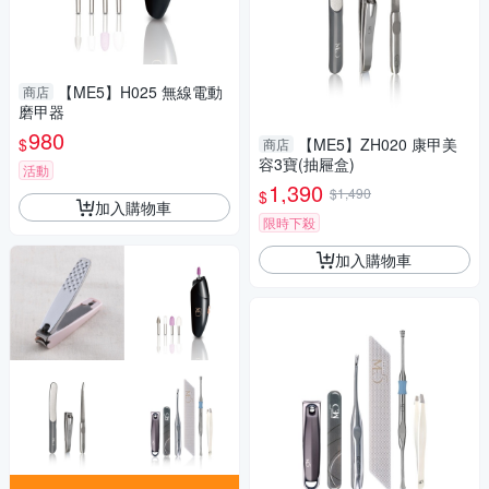
【ME5】H025 無線電動
商店
磨甲器
980
$
【ME5】ZH020 康甲美
商店
容3寶(抽屜盒)
活動
1,390
$1,490
$
加入購物車
限時下殺
加入購物車