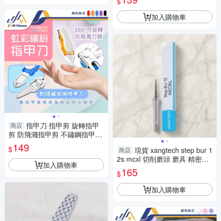
$
耳棒
加入購物車
指甲刀 指甲剪 旋轉指甲
商店
剪 防飛濺指甲剪 不鏽鋼指甲剪
隨身便攜指甲刀 指甲剪刀 美甲
149
$
現貨 xangtech step bur 1
商店
工具
2s mcxl 切削磨頭 磨具 精密加
加入購物車
工耗材 4-4
165
$
加入購物車