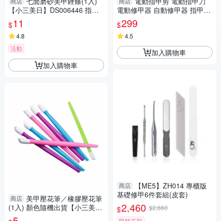
七面磨砂美甲銼條(1入)
電動指甲剪 電動指甲刀
商店
商店
【小三美日】DS006446 指甲
電動修甲器 自動修甲器 指甲剪
搓刀／修甲
修甲刀 磨甲機 美甲剪 兩段剪甲
11
299
$
$
模式
4.8
4.5
活動
加入購物車
加入購物車
【ME5】ZH014 專櫃版
商店
基礎修甲6件套組(皮套)
美甲壓花筆／橡膠壓花筆
商店
2,460
(1入) 顏色隨機出貨【小三美
$2,660
$
日】 DS018434
5
限時下殺