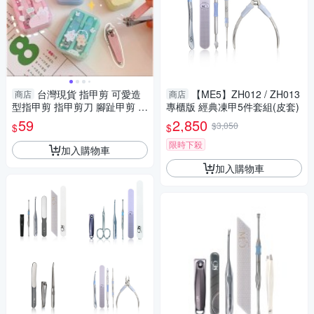
台灣現貨 指甲剪 可愛造
【ME5】ZH012 / ZH013
商店
商店
型指甲剪 指甲剪刀 腳趾甲剪 美
專櫃版 經典凍甲5件套組(皮套)
甲工具 指甲剪兩件套
59
2,850
$3,050
$
$
限時下殺
加入購物車
加入購物車