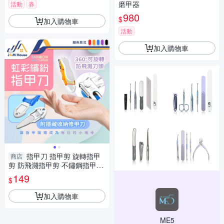
磨甲器
活動
券
980
$
加入購物車
活動
加入購物車
指甲刀 指甲剪 旋轉指甲
商店
剪 防飛濺指甲剪 不鏽鋼指甲剪
隨身便攜指甲刀 指甲剪刀 美甲
149
$
工具
加入購物車
ME5