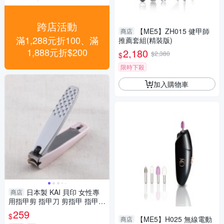
跨店活動
【ME5】ZH015 健甲師
商店
滿1,288元折100、滿
推薦套組(精裝版)
1,888元折$200
2,180
$2,380
$
限時下殺
加入購物車
日本製 KAI 貝印 女性專
商店
用指甲剪 指甲刀 剪指甲 指甲剪
美甲 修甲 護甲 鋒利 專為女性
259
$
設計 指甲剪
【ME5】H025 無線電動
商店