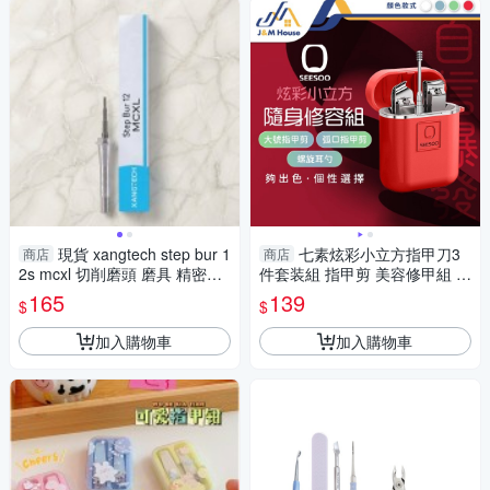
現貨 xangtech step bur 1
七素炫彩小立方指甲刀3
商店
商店
2s mcxl 切削磨頭 磨具 精密加
件套装組 指甲剪 美容修甲組 隨
工耗材 4-4
身指甲刀 斜口指甲刀 掏耳棒 挖
165
139
$
$
耳棒
加入購物車
加入購物車