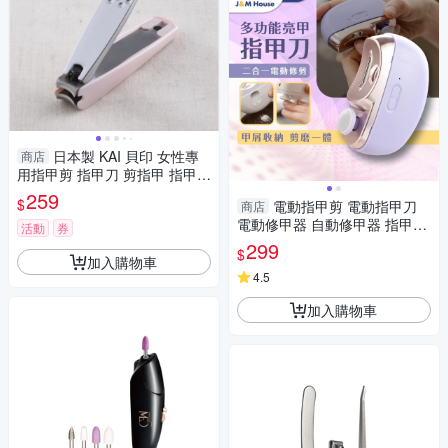
日本製 KAI 貝印 女性專
商店
用指甲剪 指甲刀 剪指甲 指甲剪
美甲 修甲 護甲 鋒利 專為女性
259
$
電動指甲剪 電動指甲刀
商店
設計 指甲剪
電動修甲器 自動修甲器 指甲剪
活動
券
修甲刀 磨甲機 美甲剪 兩段剪甲
299
$
模式
加入購物車
4.5
加入購物車