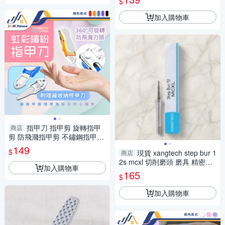
$
耳棒
加入購物車
指甲刀 指甲剪 旋轉指甲
商店
剪 防飛濺指甲剪 不鏽鋼指甲剪
隨身便攜指甲刀 指甲剪刀 美甲
149
$
現貨 xangtech step bur 1
商店
工具
2s mcxl 切削磨頭 磨具 精密加
加入購物車
工耗材 4-4
165
$
加入購物車