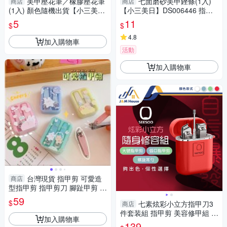
美甲壓花筆／橡膠壓花筆
七面磨砂美甲銼條(1入)
商店
商店
(1入) 顏色隨機出貨【小三美
【小三美日】DS006446 指甲
日】 DS018434
搓刀／修甲
5
11
$
$
4.8
加入購物車
活動
加入購物車
台灣現貨 指甲剪 可愛造
商店
型指甲剪 指甲剪刀 腳趾甲剪 美
甲工具 指甲剪兩件套
59
$
七素炫彩小立方指甲刀3
商店
件套装組 指甲剪 美容修甲組 隨
加入購物車
身指甲刀 斜口指甲刀 掏耳棒 挖
139