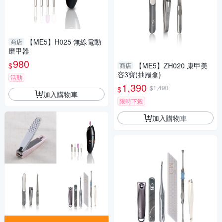
【ME5】H025 無線電動
商店
磨甲器
980
$
【ME5】ZH020 康甲美
商店
容3寶(抽屜盒)
活動
1,390
$1,490
$
加入購物車
限時下殺
加入購物車