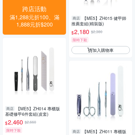
跨店活動
滿1,288元折100、滿
【ME5】ZH015 健甲師
商店
1,888元折$200
推薦套組(精裝版)
2,180
$2,380
$
限時下殺
加入購物車
【ME5】ZH014 專櫃版
商店
基礎修甲6件套組(皮套)
2,460
$2,660
$
限時下殺
【ME5】ZH011 專櫃版
商店