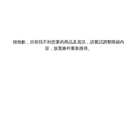
很抱歉，目前找不到您要的商品及資訊，請嘗試調整限縮內
容，放寬條件重新搜尋。