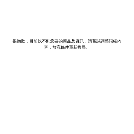
很抱歉，目前找不到您要的商品及資訊，請嘗試調整限縮內
容，放寬條件重新搜尋。