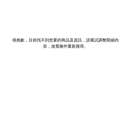
很抱歉，目前找不到您要的商品及資訊，請嘗試調整限縮內
容，放寬條件重新搜尋。