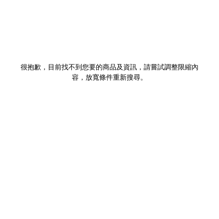
很抱歉，目前找不到您要的商品及資訊，請嘗試調整限縮內
容，放寬條件重新搜尋。