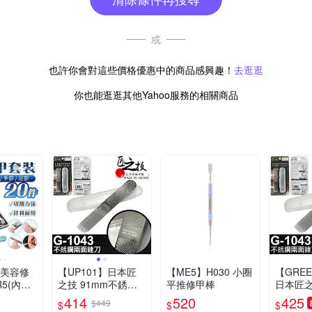
或
也許你會對這些價格優惠中的商品感興趣！
去逛逛
你也能逛逛其他Yahoo服務的相關商品
件美容修
【UP101】日本匠
【ME5】H030 小圈
【GREE
5(內含
之技 91mm不銹鋼
平推修甲棒
日本匠之
)
兩面銼刀(指甲銼刀
不銹鋼兩
414
520
425
$449
$
$
$
修甲錯刀 指甲拋光
甲銼刀 