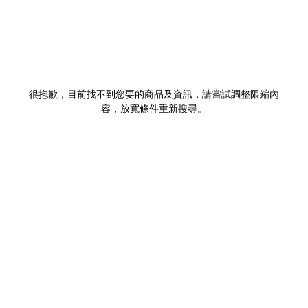
很抱歉，目前找不到您要的商品及資訊，請嘗試調整限縮內
容，放寬條件重新搜尋。