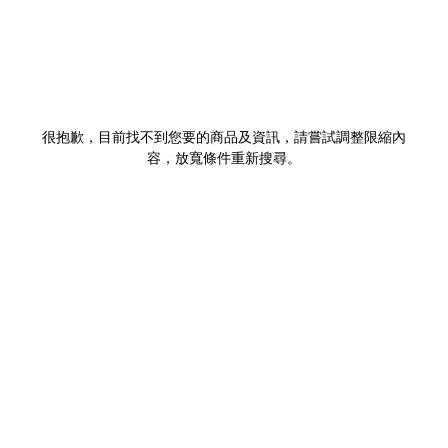
很抱歉，目前找不到您要的商品及資訊，請嘗試調整限縮內
容，放寬條件重新搜尋。