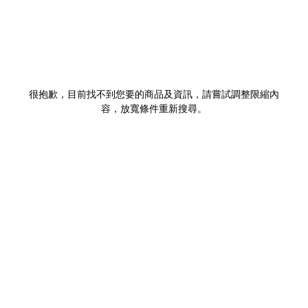
很抱歉，目前找不到您要的商品及資訊，請嘗試調整限縮內
容，放寬條件重新搜尋。