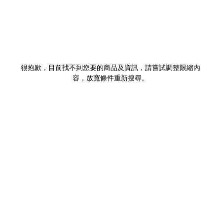
很抱歉，目前找不到您要的商品及資訊，請嘗試調整限縮內
容，放寬條件重新搜尋。