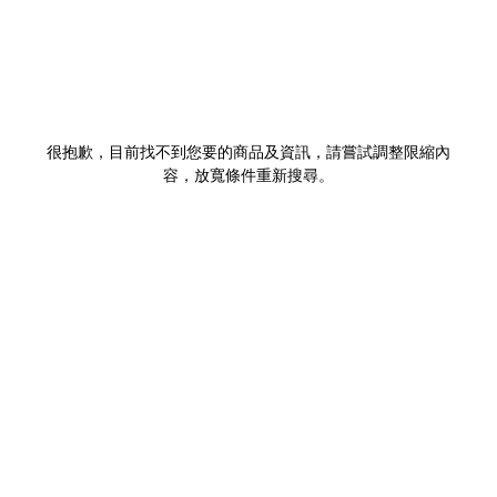
很抱歉，目前找不到您要的商品及資訊，請嘗試調整限縮內
容，放寬條件重新搜尋。