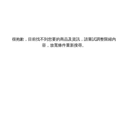
很抱歉，目前找不到您要的商品及資訊，請嘗試調整限縮內
容，放寬條件重新搜尋。