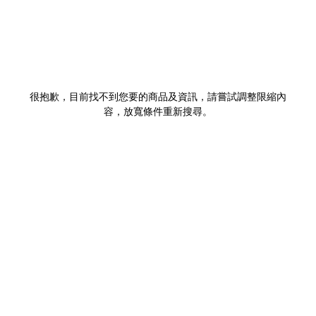
很抱歉，目前找不到您要的商品及資訊，請嘗試調整限縮內
容，放寬條件重新搜尋。