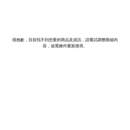
很抱歉，目前找不到您要的商品及資訊，請嘗試調整限縮內
容，放寬條件重新搜尋。