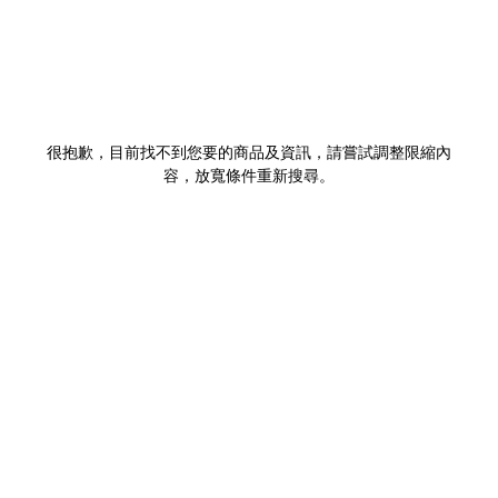
很抱歉，目前找不到您要的商品及資訊，請嘗試調整限縮內
容，放寬條件重新搜尋。