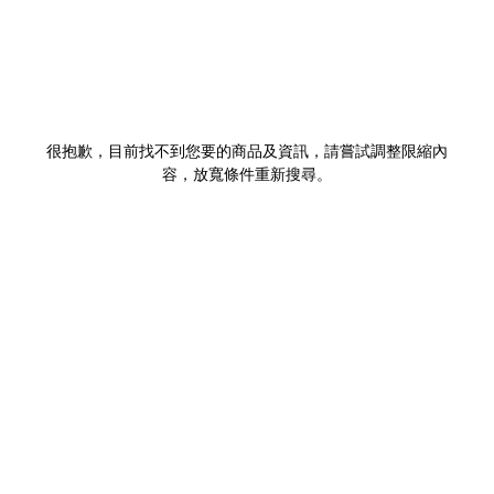
很抱歉，目前找不到您要的商品及資訊，請嘗試調整限縮內
容，放寬條件重新搜尋。