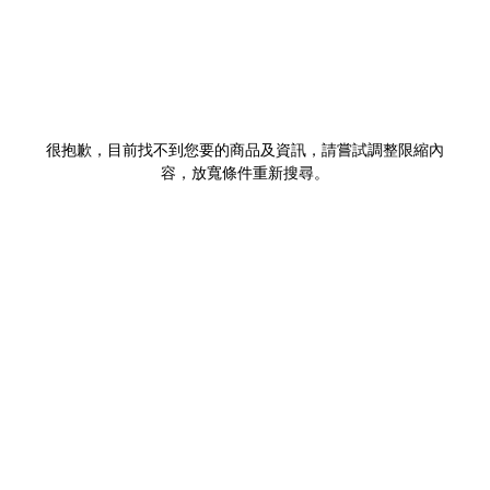
很抱歉，目前找不到您要的商品及資訊，請嘗試調整限縮內
容，放寬條件重新搜尋。