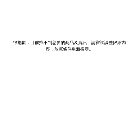
很抱歉，目前找不到您要的商品及資訊，請嘗試調整限縮內
容，放寬條件重新搜尋。