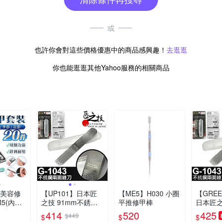
或
也許你會對這些價格優惠中的商品感興趣！
去逛逛
你也能逛逛其他Yahoo服務的相關商品
件美容修
【UP101】日本匠
【ME5】H030 小圈
【GREE
5(內含
之技 91mm不銹鋼
平推修甲棒
日本匠之
)
兩面銼刀(指甲銼刀
不銹鋼兩
414
520
425
$449
$
$
$
修甲錯刀 指甲拋光
甲銼刀 