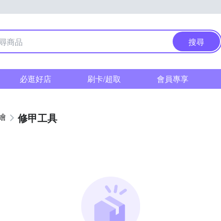
搜尋
必逛好店
刷卡/超取
會員專享
修甲工具
繪