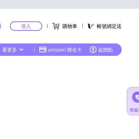
購物車
帳號綁定送
登入
看更多
uniopen 聯名卡
超贈點