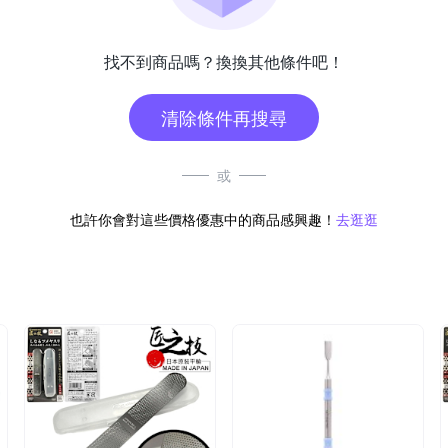
找不到商品嗎？換換其他條件吧！
清除條件再搜尋
或
也許你會對這些價格優惠中的商品感興趣！
去逛逛