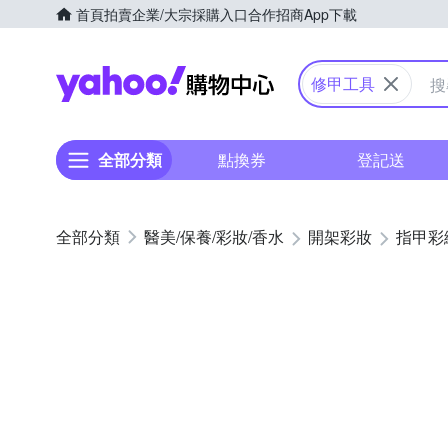
首頁
拍賣
企業/大宗採購入口
合作招商
App下載
Yahoo購物中心
修甲工具
全部分類
點換券
登記送
醫美/保養/彩妝/香水
開架彩妝
指甲彩