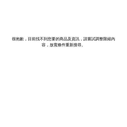
很抱歉，目前找不到您要的商品及資訊，請嘗試調整限縮內
容，放寬條件重新搜尋。