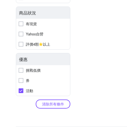
商品狀況
有現貨
Yahoo自營
評價4顆
以上
優惠
挑戰低價
券
活動
清除所有條件