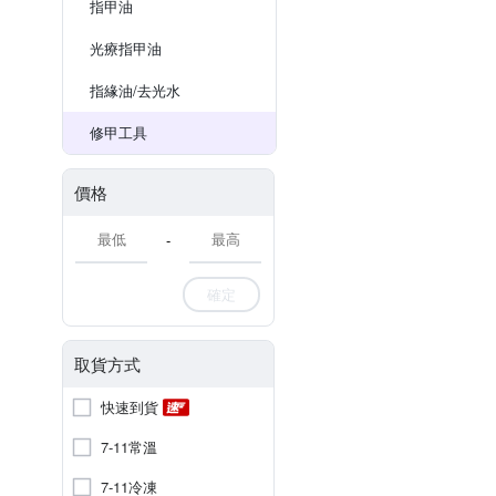
指甲油
光療指甲油
指緣油/去光水
修甲工具
價格
-
確定
取貨方式
快速到貨
7-11常溫
7-11冷凍