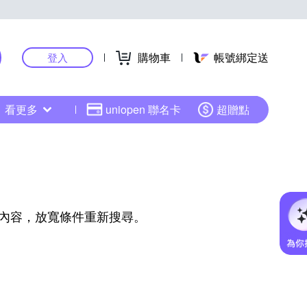
購物車
帳號綁定送
登入
看更多
uniopen 聯名卡
超贈點
內容，放寬條件重新搜尋。