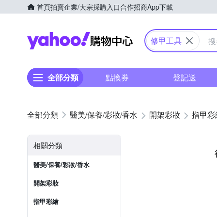
首頁
拍賣
企業/大宗採購入口
合作招商
App下載
Yahoo購物中心
修甲工具
全部分類
點換券
登記送
醫美/保養/彩妝/香水
開架彩妝
指甲彩
相關分類
醫美/保養/彩妝/香水
開架彩妝
指甲彩繪