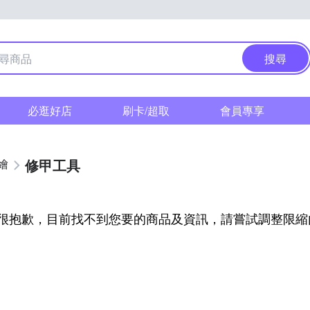
搜尋
必逛好店
刷卡/超取
會員專享
修甲工具
繪
很抱歉，目前找不到您要的商品及資訊，請嘗試調整限縮