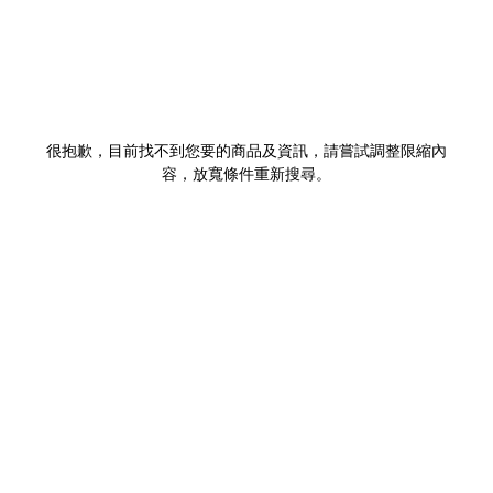
很抱歉，目前找不到您要的商品及資訊，請嘗試調整限縮內
容，放寬條件重新搜尋。